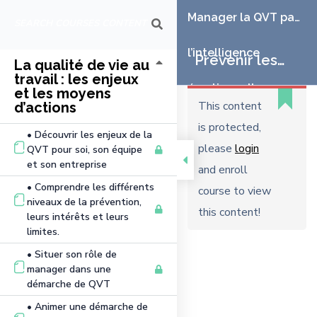
Manager la QVT par
l’intelligence
Prévenir les
La qualité de vie au
travail : les enjeux
émotionnelle
et les moyens
risques
This content
d’actions
is protected,
psychosociaux
• Découvrir les enjeux de la
please
login
QVT pour soi, son équipe
et son entreprise
par la gestion
and enroll
• Comprendre les différents
course to view
de stress et la
niveaux de la prévention,
this content!
leurs intérêts et leurs
limites.
libération
• Situer son rôle de
manager dans une
émotionnelle
démarche de QVT
• Animer une démarche de