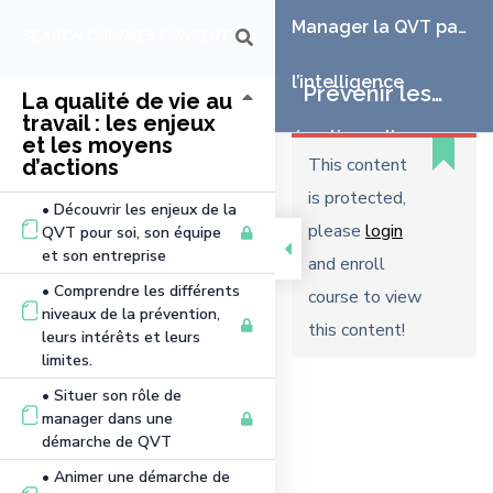
Manager la QVT par
l’intelligence
Prévenir les
La qualité de vie au
travail : les enjeux
émotionnelle
et les moyens
risques
This content
d’actions
is protected,
psychosociaux
• Découvrir les enjeux de la
please
login
QVT pour soi, son équipe
et son entreprise
par la gestion
and enroll
• Comprendre les différents
course to view
de stress et la
niveaux de la prévention,
this content!
leurs intérêts et leurs
limites.
libération
• Situer son rôle de
manager dans une
émotionnelle
démarche de QVT
• Animer une démarche de