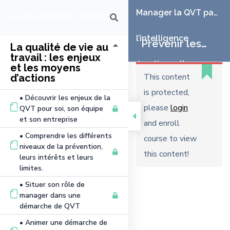
Manager la QVT par
l’intelligence
Prévenir les
La qualité de vie au
travail : les enjeux
émotionnelle
et les moyens
risques
This content
d’actions
is protected,
psychosociaux
• Découvrir les enjeux de la
please
login
QVT pour soi, son équipe
et son entreprise
par la gestion
and enroll
• Comprendre les différents
course to view
de stress et la
niveaux de la prévention,
this content!
leurs intérêts et leurs
limites.
libération
• Situer son rôle de
manager dans une
émotionnelle
démarche de QVT
• Animer une démarche de